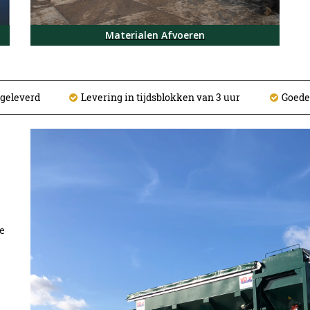
Materialen Afvoeren
 geleverd
Levering in tijdsblokken van 3 uur
Goede
de