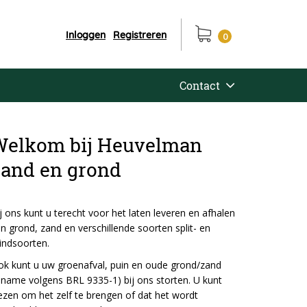
Inloggen
Registreren
0
Contact
Welkom bij Heuvelman
zand en grond
j ons kunt u terecht voor het laten leveren en afhalen
n grond, zand en verschillende soorten split- en
indsoorten.
k kunt u uw groenafval, puin en oude grond/zand
nname volgens BRL 9335-1) bij ons storten. U kunt
ezen om het zelf te brengen of dat het wordt