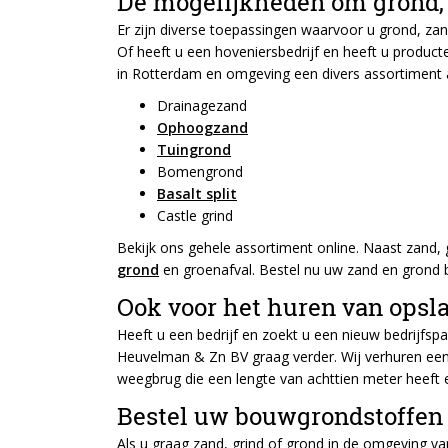
De mogelijkheden om grond, 
Er zijn diverse toepassingen waarvoor u grond, zand
Of heeft u een hoveniersbedrijf en heeft u producte
in Rotterdam en omgeving een divers assortiment a
Drainagezand
Ophoogzand
Tuingrond
Bomengrond
Basalt split
Castle grind
Bekijk ons gehele assortiment online. Naast zand,
grond
en groenafval. Bestel nu uw zand en grond bi
Ook voor het huren van opsl
Heeft u een bedrijf en zoekt u een nieuw bedrijfsp
Heuvelman & Zn BV graag verder. Wij verhuren een 
weegbrug die een lengte van achttien meter heeft e
Bestel uw bouwgrondstoffen 
Als u graag zand, grind of grond in de omgeving 