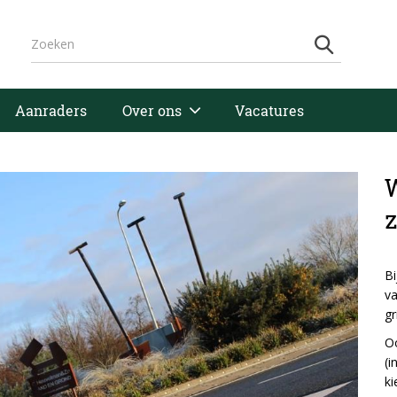
Aanraders
Over ons
Vacatures
Bi
va
gr
Oo
(i
ki