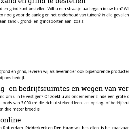
zand en grind te bestellen
 en grind kunt bestellen. Wilt u een straatje aanleggen in uw tuin? W
n nodig voor de aanleg en het onderhoud van tuinen? In alle gevallen k
an zand-, grond- en grindsoorten aan, zoals:
 grond en grind, leveren wij als leverancier ook bijbehorende produc
j ons bedrijf.
ag- en bedrijfsruimtes en wegen van ve
and om u in te vestigen? Of zoekt u als ondernemer zijnde een grote 
loods van 3.000 m² die zich uitstekend leent als opslag- of bedrijfs
n drie meter breed is.
online
van Rotterdam,
Ridderkerk
en
Den Haag
wilt bestellen, is het raadza