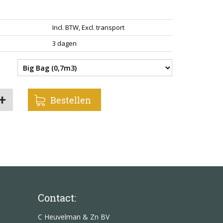
en.
ch contact opneemt is het mogelijk om een speciale
Incl. BTW, Excl. transport
en met een bereik tot en met 13 meter uit de zijkant
3 dagen
 rekening mee dat hier extra kosten voor worden
Contact:
C Heuvelman & Zn BV