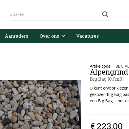
Aanraders
Over ons
Vacatures
Artikelcode
:
BBG AL
Alpengrind
Big Bag (0,7m3)
U kunt ervoor kiezen 
gekozen Big Bag past
een Big Bag is het o
Houd er rekening mee
grotere vrachtwagen 
€ 223,00
breed). De Big Bags