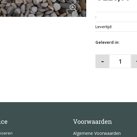
auto geplaatst word
Wanneer u telefonis
:
kraanauto te bestell
Levertijd
:
van de auto. Houd er
gerekend.
Geleverd in:
ice
Voorwaarden
fvoeren
Algemene Voorwaarden