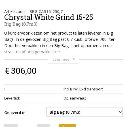
Artikelcode
:
BBG CAR15-250,7
Chrystal White Grind 15-25
Big Bag (0,7m3)
U kunt ervoor kiezen om het product te laten leveren in Big
Bags. In de gekozen Big Bag past 0.7 kuub, oftewel 700 liter.
Door het verpakken in een Big Bag is het opruimen van de
straat na afloop gemakkelijker.
Lees meer
Houd er rekening mee dat voor de levering van producten in Big
€ 306,00
Bags een grotere vrachtwagen benodigd is (minimaal 7 meter
lang bij 2,70 meter breed). De Big Bags kunnen maximaal 6
meter vanaf de zijkant van de auto geplaatst worden.
:
Incl BTW, Excl transport
Wanneer u telefonisch contact opneemt is het mogelijk om een
Levertijd
:
Op aanvraag
speciale kraanauto te bestellen met een bereik tot en met 13
meter uit de zijkant van de auto. Houd er rekening mee dat hier
Geleverd in:
extra kosten voor worden gerekend.