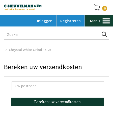
0
Inloggen
Registreren
Menu
Toggle
navigation
Chrystal White Grind 15-25
Bereken uw verzendkosten